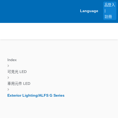
跳
登入
至
Language
|
主
註冊
要
內
容
Index
可見光 LED
車用元件 LED
Exterior Lighting/ALFS G Series