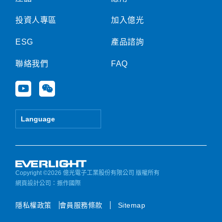
投資人專區
加入億光
ESG
產品諮詢
聯絡我們
FAQ
Y
W
o
e
u
i
t
x
Language
u
i
b
n
e
Copyright ©2026 億光電子工業股份有限公司 版權所有
網頁設計公司
：振作國際
隱私權政策
會員服務條款
Sitemap