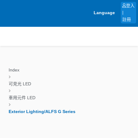
跳
登入
至
Language
|
主
註冊
要
內
容
Index
可見光 LED
車用元件 LED
Exterior Lighting/ALFS G Series