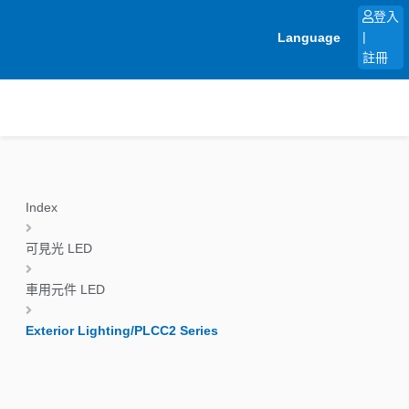
跳
登入
至
Language
|
主
註冊
要
內
容
Index
可見光 LED
車用元件 LED
Exterior Lighting/PLCC2 Series