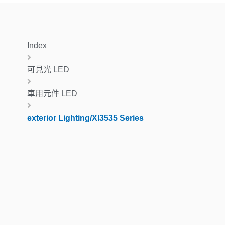
Index
可見光 LED
車用元件 LED
exterior Lighting/XI3535 Series