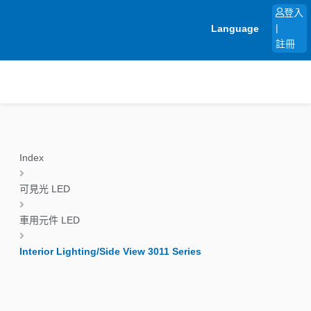
跳
登入
至
Language
|
主
註冊
要
內
容
Index
可見光 LED
車用元件 LED
Interior Lighting/Side View 3011 Series