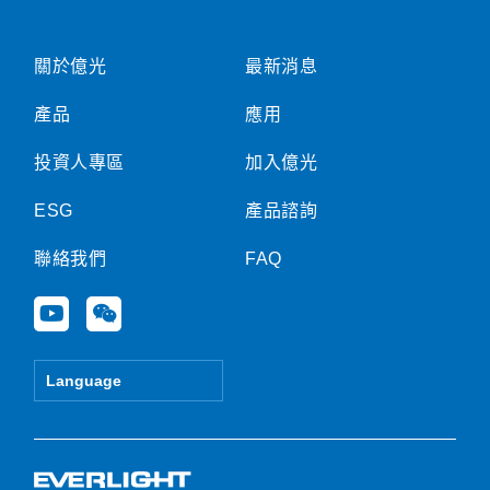
關於億光
最新消息
產品
應用
投資人專區
加入億光
ESG
產品諮詢
聯絡我們
FAQ
Y
W
o
e
u
i
t
x
Language
u
i
b
n
e