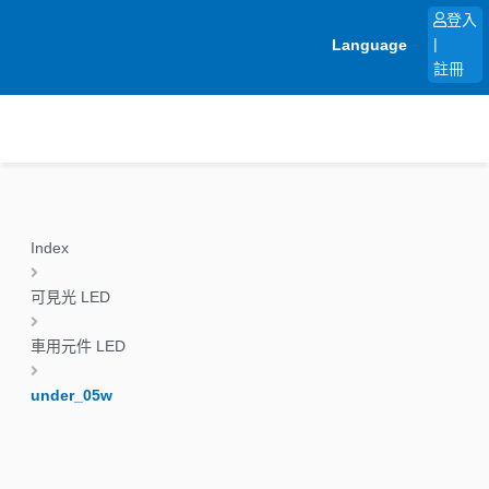
跳
登入
至
Language
|
主
註冊
要
內
容
Index
可見光 LED
車用元件 LED
under_05w