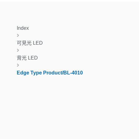
Index
可見光 LED
背光 LED
Edge Type Product/BL-4010