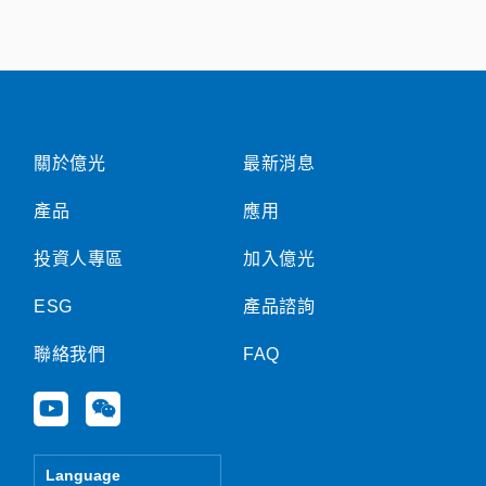
關於億光
最新消息
產品
應用
投資人專區
加入億光
ESG
產品諮詢
聯絡我們
FAQ
Y
W
o
e
u
i
t
x
Language