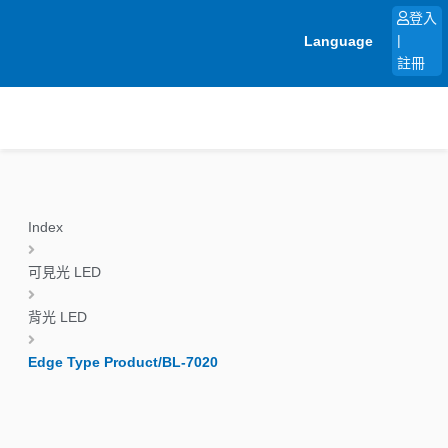
跳
登入
至
Language
|
主
註冊
要
內
容
Index
可見光 LED
背光 LED
Edge Type Product/BL-7020