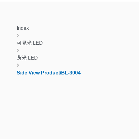
Index
可見光 LED
背光 LED
Side View Product/BL-3004