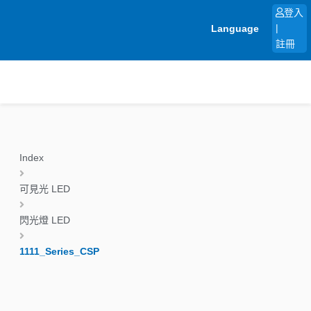
跳
登入
至
Language
|
主
註冊
要
內
容
Index
可見光 LED
閃光燈 LED
1111_Series_CSP