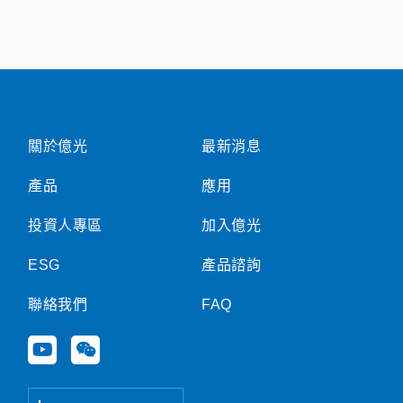
關於億光
最新消息
產品
應用
投資人專區
加入億光
ESG
產品諮詢
聯絡我們
FAQ
Y
W
o
e
u
i
t
x