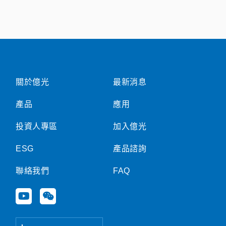
關於億光
最新消息
產品
應用
投資人專區
加入億光
ESG
產品諮詢
聯絡我們
FAQ
Y
W
o
e
u
i
t
x