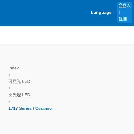
跳
登入
至
Language
|
主
註冊
要
內
容
Index
可見光 LED
閃光燈 LED
1717 Series / Ceramic