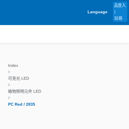
跳
登入
至
Language
|
主
註冊
要
內
容
Index
可見光 LED
植物照明元件 LED
PC Red / 2835