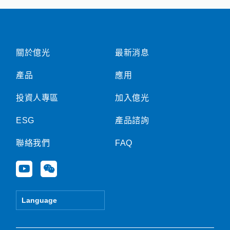
關於億光
最新消息
產品
應用
投資人專區
加入億光
ESG
產品諮詢
聯絡我們
FAQ
Y
W
o
e
u
i
t
x
Language
u
i
b
n
e