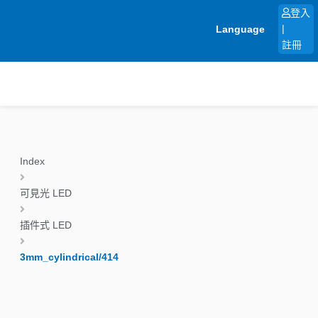
跳
登入
至
Language
|
主
註冊
要
內
容
Index
可見光 LED
插件式 LED
3mm_cylindrical/414