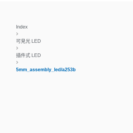
Index
可見光 LED
插件式 LED
5mm_assembly_led/a253b