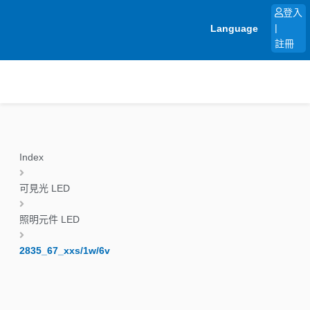
跳
登入
至
Language
|
主
註冊
要
內
容
Index
可見光 LED
照明元件 LED
2835_67_xxs/1w/6v