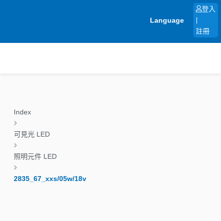
跳
登入
至
Language
|
主
註冊
要
內
容
Index
可見光 LED
照明元件 LED
2835_67_xxs/05w/18v