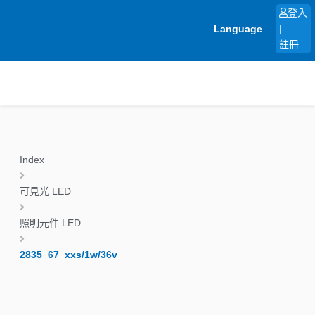
跳
登入
至
Language
|
主
註冊
要
內
容
Index
可見光 LED
照明元件 LED
2835_67_xxs/1w/36v