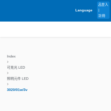
跳
登入
至
Language
|
主
註冊
要
內
容
Index
可見光 LED
照明元件 LED
3020/01w/3v