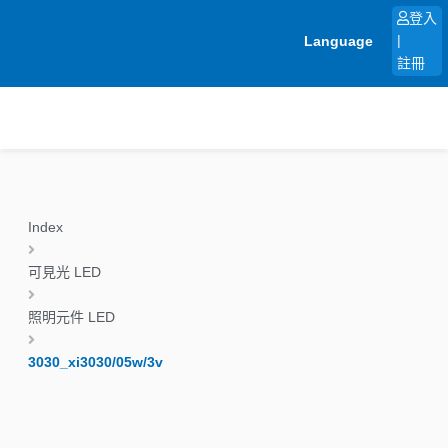
跳
登入
至
Language
|
主
註冊
要
內
容
Index
可見光 LED
照明元件 LED
3030_xi3030/05w/3v