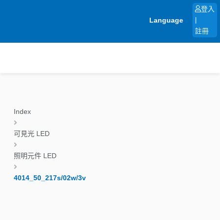
跳
登入
至
Language
|
主
註冊
要
內
容
Index
可見光 LED
照明元件 LED
4014_50_217s/02w/3v