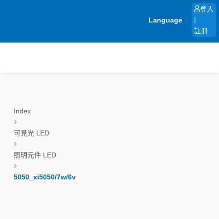
跳
登入
至
Language
|
主
註冊
要
內
容
Index
可見光 LED
照明元件 LED
5050_xi5050/7w/6v