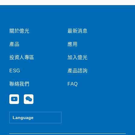
關於億光
最新消息
產品
應用
投資人專區
加入億光
ESG
產品諮詢
聯絡我們
FAQ
Y
W
o
e
u
i
t
x
Language
u
i
b
n
e