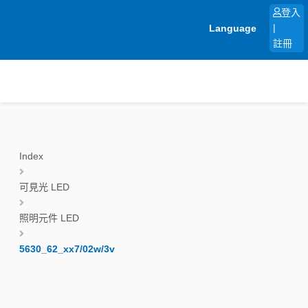
跳
登入
至
Language
|
主
註冊
要
內
容
Index
可見光 LED
照明元件 LED
5630_62_xx7/02w/3v