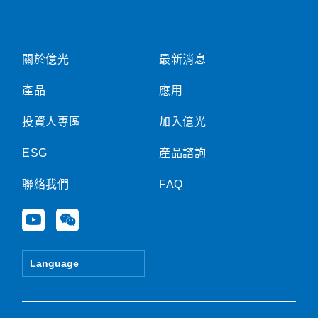
關於億光
最新消息
產品
應用
投資人專區
加入億光
ESG
產品諮詢
聯絡我們
FAQ
Y
W
o
e
u
i
t
x
Language
u
i
b
n
e