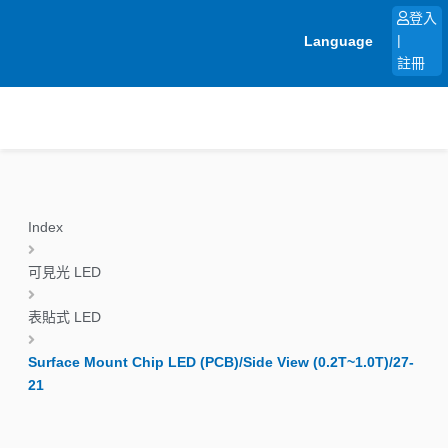
跳
登入
至
Language
|
主
註冊
要
內
容
Index
可見光 LED
表貼式 LED
Surface Mount Chip LED (PCB)/Side View (0.2T~1.0T)/27-
21