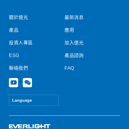
關於億光
最新消息
產品
應用
投資人專區
加入億光
ESG
產品諮詢
聯絡我們
FAQ
Y
W
o
e
u
i
t
x
Language
u
i
b
n
e