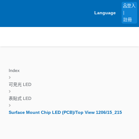
跳
登入
至
Language
|
主
註冊
要
內
容
Index
可見光 LED
表貼式 LED
Surface Mount Chip LED (PCB)/Top View 1206/15_215