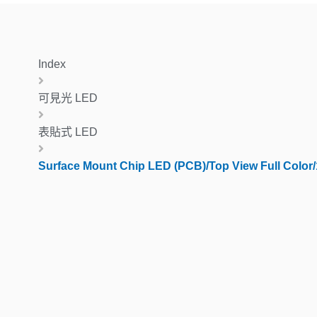
Index
可見光 LED
表貼式 LED
Surface Mount Chip LED (PCB)/Top View Full Color/