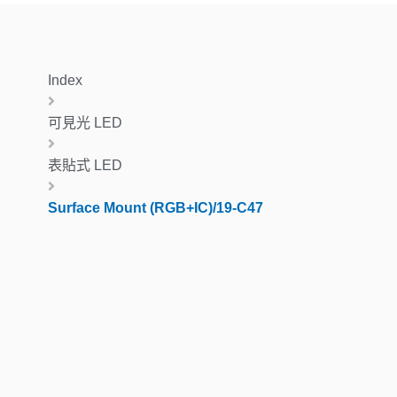
Index
可見光 LED
表貼式 LED
Surface Mount (RGB+IC)/19-C47