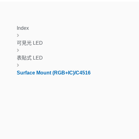
Index
可見光 LED
表貼式 LED
Surface Mount (RGB+IC)/C4516