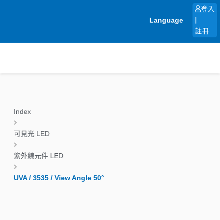
跳
登入
至
Language
|
主
註冊
要
內
容
Index
可見光 LED
紫外線元件 LED
UVA / 3535 / View Angle 50°