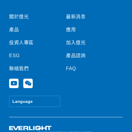
關於億光
最新消息
產品
應用
投資人專區
加入億光
ESG
產品諮詢
聯絡我們
FAQ
Y
W
o
e
u
i
t
x
Language
u
i
b
n
e