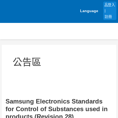
跳
登入
至
Language
|
主
註冊
要
內
容
公告區
Samsung
Electronics
Samsung Electronics Standards
Standards
for
for Control of Substances used in
Control
products (Revision 28)
of