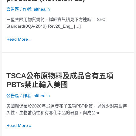
Substances
公告區
/ 作者:
althealin
used
三星禁限用物質規範，詳細資訊請見下方連結。 SEC
in
Standard(0QA-2049) Rev28_Eng_ […]
products
(Revision
Read More »
28)
TSCA
公
TSCA公布原物料及成品含有五項
布
原
PBTs禁止輸入美國
物
料
公告區
/ 作者:
althealin
及
美國環保署於2020年12月發布了五項PBT物質，以減少對某些持
成
久性、生物蓄積性和有毒化學品的暴露，與成品ar
品
含
Read More »
有
五