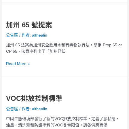
項
加
PBTs
州
禁
加州 65 號提案
65
止
號
輸
公告區
/ 作者:
althealin
提
入
案
美
加州 65 法案為加州安全飲用水和有毒物執行法，簡稱 Prop 65 or
國
CP 65，法案中列出了「加州已知
Read More »
VOC
排
VOC排放控制標準
放
控
公告區
/ 作者:
althealin
制
標
中國生態環境部發行了新的VOC排放控制標準，定義了膠粘劑，
準
油墨，清洗劑和防護塗料的VOC含量限值。請各供應商儘