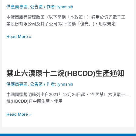
存
供應商專區
,
公告區
/ 作者:
lynnshih
管
理
本廠商庫存管理政策（以下簡稱「本政策」）適用於億光電子工
政
業股份有限公司及其子公司(以下簡稱「億光」)，用以規定
策
Read More »
禁
止
禁止六溴環十二烷(HBCDD)生產通知
六
溴
供應商專區
,
公告區
/ 作者:
lynnshih
環
十
中國國家規明確列出自2021年12月26日起，”全面禁止六溴環十二
二
烷(HBCDD)在中國生產、使用
烷
(HBCDD)
Read More »
生
產
通