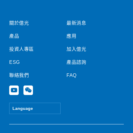
知
關於億光
最新消息
產品
應用
投資人專區
加入億光
ESG
產品諮詢
聯絡我們
FAQ
Y
W
o
e
u
i
t
x
Language
u
i
b
n
e