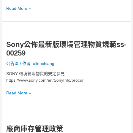
Read More »
Sony
公
Sony公佈最新版環境管理物質規範ss-
佈
最
00259
新
版
公告區
/ 作者:
allenchiang
環
SONY 環境管理物質的規定參見
境
https://www.sony.com/en/SonyInfo/procur
管
理
Read More »
物
質
規
廠
範
商
ss-
廠商庫存管理政策
庫
00259