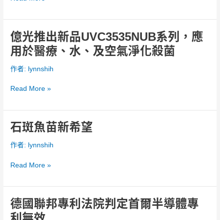
通
品
於
知
汽
詐
車
騙
億光推出新品UVC3535NUB系列，應
億
內
公
光
用於醫療、水、及空氣淨化殺菌
飾
告
推
智
出
作者:
lynnshih
能
新
情
品
Read More »
境
UVC3535NUB
照
系
明
列，
石斑魚苗新希望
石
方
應
斑
案
用
作者:
lynnshih
魚
於
苗
醫
Read More »
新
療、
希
水、
望
及
德國聯邦專利法院判定首爾半導體專
德
空
國
利無效
氣