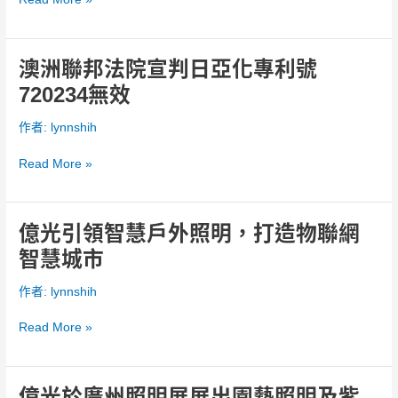
出
車
用
澳洲聯邦法院宣判日亞化專利號
澳
Mini
洲
720234無效
尾
聯
燈
邦
作者:
lynnshih
及
法
紅
院
Read More »
外
宣
燈
判
控
日
億光引領智慧戶外照明，打造物聯網
億
模
亞
光
組
智慧城市
化
引
專
領
作者:
lynnshih
利
智
號
慧
Read More »
720234
戶
無
外
效
照
億光於廣州照明展展出園藝照明及紫
億