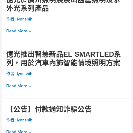
明，
光
外光系列產品
打
於
造
廣
作者:
lynnshih
物
州
聯
照
Read More »
網
明
智
展
慧
展
億光推出智慧新品EL SMARTLED系
億
城
出
光
市
列，用於汽車內飾智能情境照明方案
園
推
藝
出
作者:
lynnshih
照
智
明
慧
Read More »
及
新
紫
品
外
EL
【公告】付款通知詐騙公告
【公
光
SMARTLED
告】
系
系
作者:
lynnshih
付
列
列，
款
產
用
Read More »