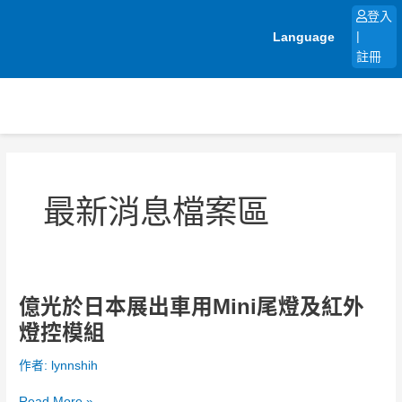
跳
登入
至
Language
|
主
註冊
要
內
容
文
章
分
最新消息檔案區
頁
億光於日本展出車用Mini尾燈及紅外
億
光
燈控模組
於
日
作者:
lynnshih
本
展
Read More »