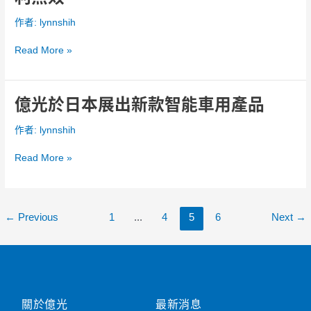
聯
淨
邦
作者:
lynnshih
化
專
殺
利
Read More »
菌
法
院
判
億光於日本展出新款智能車用產品
億
定
光
首
作者:
lynnshih
於
爾
日
半
Read More »
本
導
展
體
出
專
新
←
Previous
1
...
4
5
6
Next
→
利
款
無
智
效
能
車
用
產
關於億光
最新消息