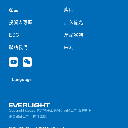
品
產品
應用
投資人專區
加入億光
ESG
產品諮詢
聯絡我們
FAQ
Y
W
o
e
u
i
t
x
Language
u
i
b
n
e
Copyright ©2026 億光電子工業股份有限公司 版權所有
網頁設計公司
：振作國際