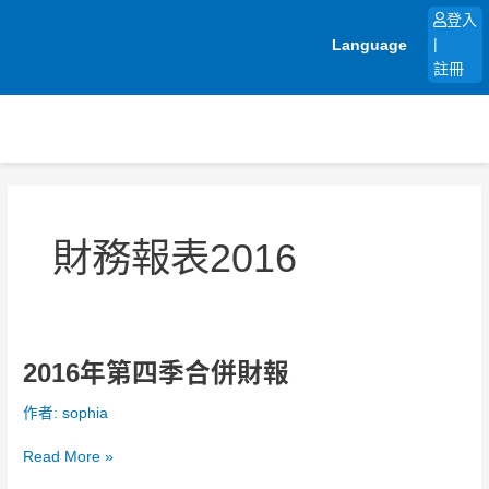
跳
登入
至
Language
|
主
註冊
要
內
容
財務報表2016
2016年第四季合併財報
2016
年
作者:
sophia
第
四
Read More »
季
合