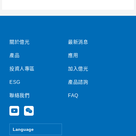
合
併
財
報
關於億光
最新消息
產品
應用
投資人專區
加入億光
ESG
產品諮詢
聯絡我們
FAQ
Y
W
o
e
u
i
t
x
Language
u
i