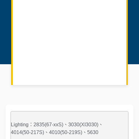
Lighting：2835(67-xxS)、3030(XI3030)、
4014(50-217S)、4010(50-219S)、5630