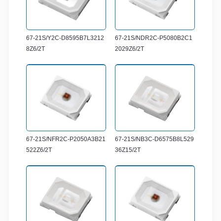
67-21S/Y2C-D8595B7L3212
67-21S/NDR2C-P5080B2C1
8Z6/2T
2029Z6/2T
67-21S/NFR2C-P2050A3B21
67-21S/NB3C-D6575B8L529
522Z6/2T
36Z15/2T