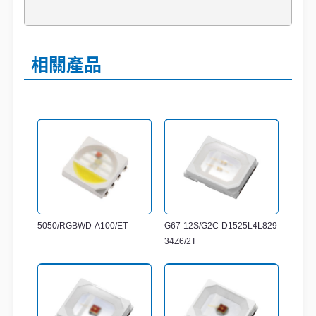
相關產品
5050/RGBWD-A100/ET
G67-12S/G2C-D1525L4L829
34Z6/2T