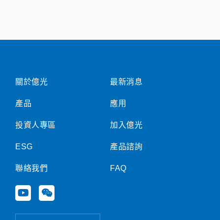
關於億光
最新消息
產品
應用
投資人專區
加入億光
ESG
產品諮詢
聯絡我們
FAQ
Y
W
o
e
u
i
t
x