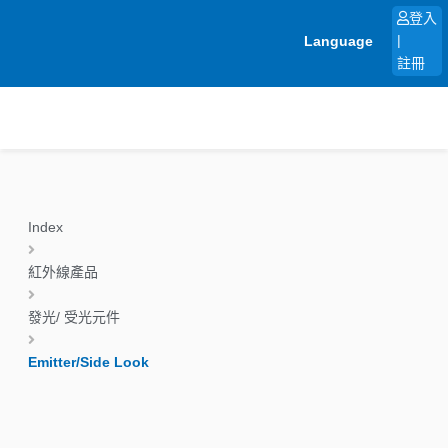
跳
登入
至
Language
|
主
註冊
要
內
容
Index
紅外線產品
發光/ 受光元件
Emitter/Side Look