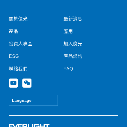
關於億光
最新消息
產品
應用
投資人專區
加入億光
ESG
產品諮詢
聯絡我們
FAQ
Y
W
o
e
u
i
t
x
Language
u
i
b
n
e