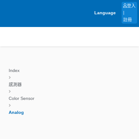
跳
登入
至
Language
|
主
註冊
要
內
容
Index
感測器
Color Sensor
Analog