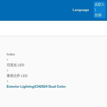
跳
登入
至
Language
|
主
註冊
要
內
容
Index
可見光 LED
車用元件 LED
Exterior Lighting/CH2924 Dual Color