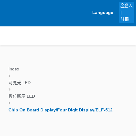
跳
登入
至
Language
|
主
註冊
要
內
容
Index
可見光 LED
數位顯示 LED
Chip On Board Display/Four Digit Display/ELF-512