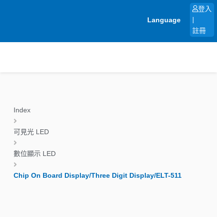
跳
登入
至
Language
|
主
註冊
要
內
容
Index
可見光 LED
數位顯示 LED
Chip On Board Display/Three Digit Display/ELT-511