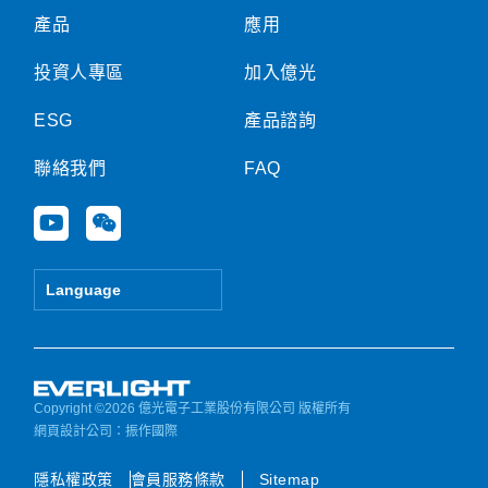
產品
應用
投資人專區
加入億光
ESG
產品諮詢
聯絡我們
FAQ
Y
W
o
e
u
i
t
x
Language
u
i
b
n
e
Copyright ©2026 億光電子工業股份有限公司 版權所有
網頁設計公司
：振作國際
隱私權政策
會員服務條款
Sitemap