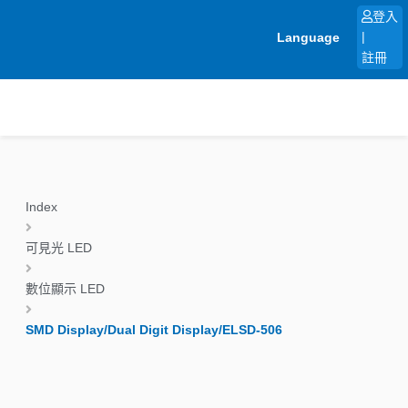
跳
登入
至
Language
|
主
註冊
要
內
容
Index
可見光 LED
數位顯示 LED
SMD Display/Dual Digit Display/ELSD-506