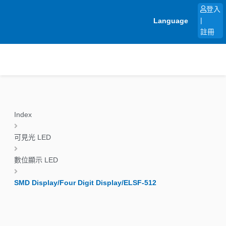
跳
登入
至
Language
|
主
註冊
要
內
容
Index
可見光 LED
數位顯示 LED
SMD Display/Four Digit Display/ELSF-512