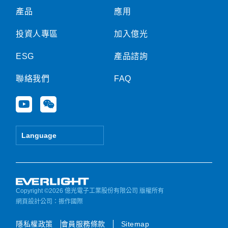
產品
應用
投資人專區
加入億光
ESG
產品諮詢
聯絡我們
FAQ
Y
W
o
e
u
i
t
x
Language
u
i
b
n
e
Copyright ©2026 億光電子工業股份有限公司 版權所有
網頁設計公司
：振作國際
隱私權政策
會員服務條款
Sitemap