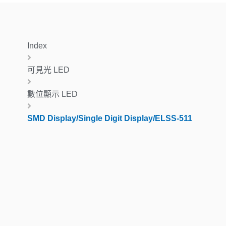
Index
可見光 LED
數位顯示 LED
SMD Display/Single Digit Display/ELSS-511