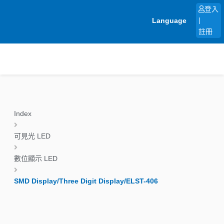
跳
登入
至
Language
|
主
註冊
要
內
容
Index
可見光 LED
數位顯示 LED
SMD Display/Three Digit Display/ELST-406