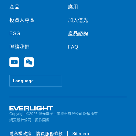
產品
應用
投資人專區
加入億光
ESG
產品諮詢
聯絡我們
FAQ
Y
W
o
e
u
i
t
x
Language
u
i
b
n
e
Copyright ©2026 億光電子工業股份有限公司 版權所有
網頁設計公司
：振作國際
隱私權政策
會員服務條款
Sitemap