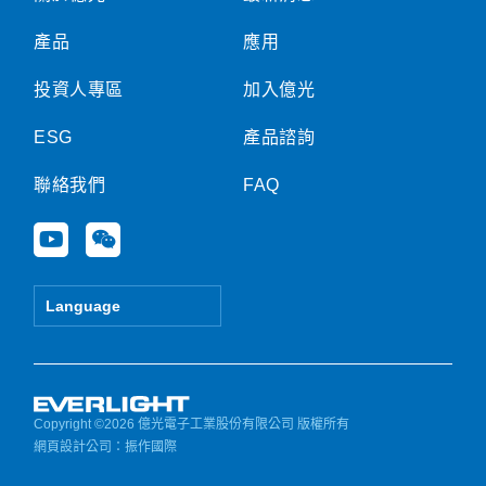
產品
應用
投資人專區
加入億光
ESG
產品諮詢
聯絡我們
FAQ
Y
W
o
e
u
i
t
x
Language
u
i
b
n
e
Copyright ©2026 億光電子工業股份有限公司 版權所有
網頁設計公司
：振作國際