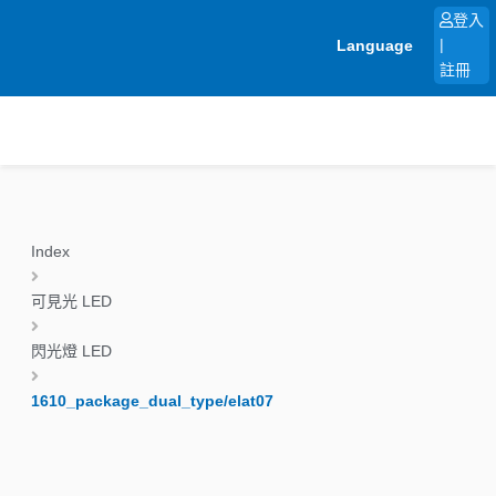
跳
登入
至
Language
|
主
註冊
要
內
容
Index
可見光 LED
閃光燈 LED
1610_package_dual_type/elat07