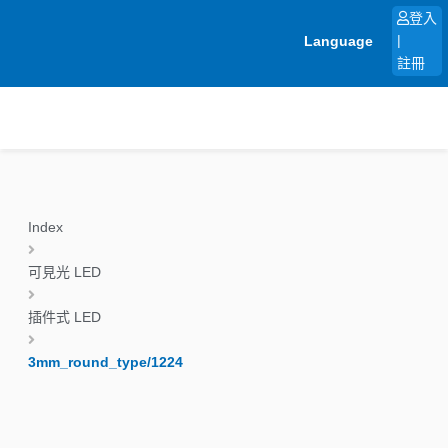
跳
登入
至
Language
|
主
註冊
要
內
容
Index
可見光 LED
插件式 LED
3mm_round_type/1224