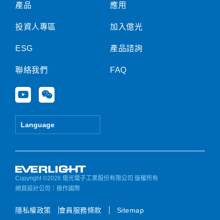
產品
應用
投資人專區
加入億光
ESG
產品諮詢
聯絡我們
FAQ
Y
W
o
e
u
i
t
x
Language
u
i
b
n
e
Copyright ©2026 億光電子工業股份有限公司 版權所有
網頁設計公司
：振作國際
隱私權政策
會員服務條款
Sitemap