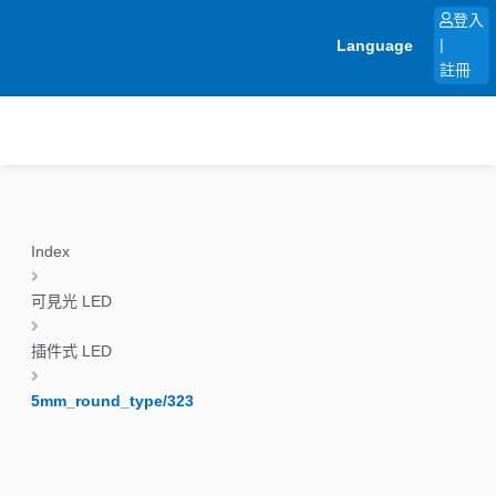
跳
登入
至
Language
|
主
註冊
要
內
容
Index
可見光 LED
插件式 LED
5mm_round_type/323