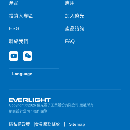
產品
應用
投資人專區
加入億光
ESG
產品諮詢
聯絡我們
FAQ
Y
W
o
e
u
i
t
x
Language
u
i
b
n
e
Copyright ©2026 億光電子工業股份有限公司 版權所有
網頁設計公司
：振作國際
隱私權政策
會員服務條款
Sitemap