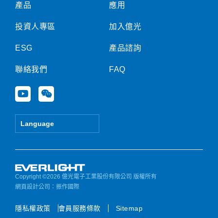
產品
應用
投資人專區
加入億光
ESG
產品諮詢
聯絡我們
FAQ
Y
W
o
e
u
i
t
x
Language
u
i
b
n
e
Copyright ©2026 億光電子工業股份有限公司 版權所有
網頁設計公司
：振作國際
隱私權政策
會員服務條款
Sitemap