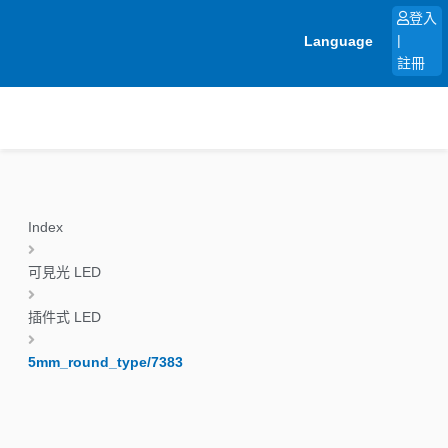
跳
登入
至
Language
|
主
註冊
要
內
容
Index
可見光 LED
插件式 LED
5mm_round_type/7383