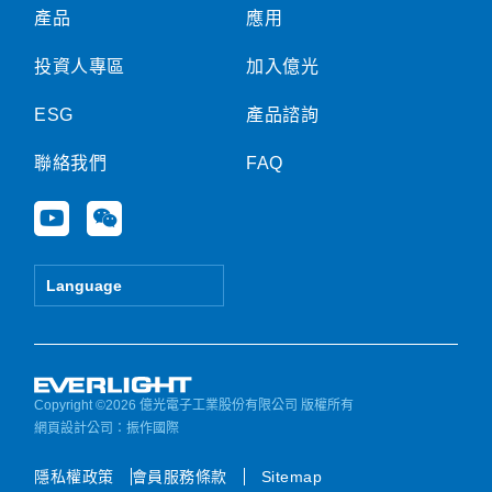
產品
應用
投資人專區
加入億光
ESG
產品諮詢
聯絡我們
FAQ
Y
W
o
e
u
i
t
x
Language
u
i
b
n
e
Copyright ©2026 億光電子工業股份有限公司 版權所有
網頁設計公司
：振作國際
隱私權政策
會員服務條款
Sitemap