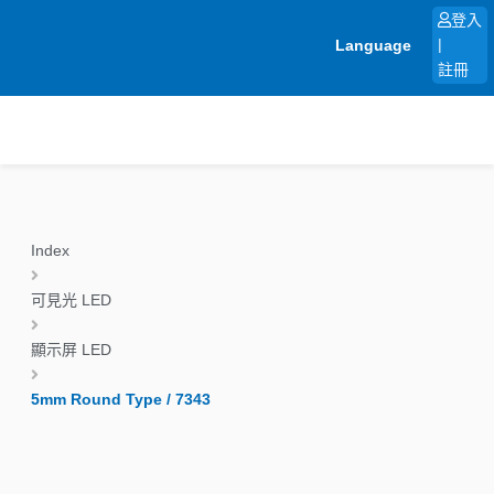
跳
登入
至
Language
|
主
註冊
要
內
容
Index
可見光 LED
顯示屏 LED
5mm Round Type / 7343