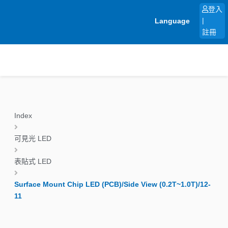
跳
登入
至
Language
|
主
註冊
要
內
容
Index
可見光 LED
表貼式 LED
Surface Mount Chip LED (PCB)/Side View (0.2T~1.0T)/12-
11