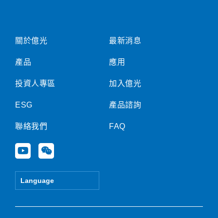
關於億光
最新消息
產品
應用
投資人專區
加入億光
ESG
產品諮詢
聯絡我們
FAQ
Y
W
o
e
u
i
t
x
Language
u
i
b
n
e