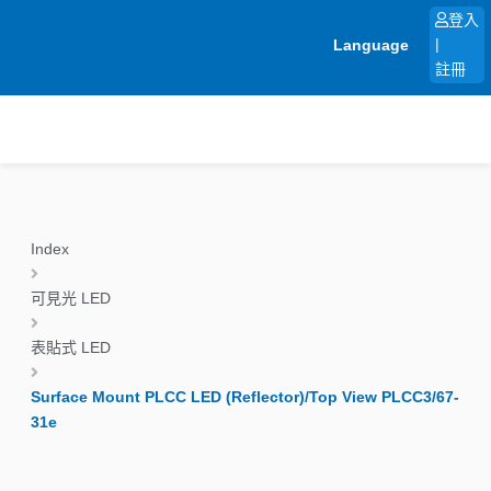
跳
登入
至
Language
|
主
註冊
要
內
容
Index
可見光 LED
表貼式 LED
Surface Mount PLCC LED (Reflector)/Top View PLCC3/67-
31e