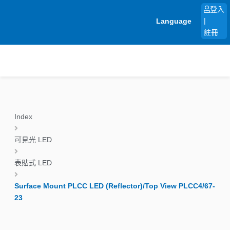
跳
登入
至
Language
|
主
註冊
要
內
容
Index
可見光 LED
表貼式 LED
Surface Mount PLCC LED (Reflector)/Top View PLCC4/67-
23