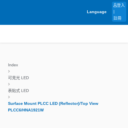
跳
登入
至
Language
|
主
註冊
要
內
容
Index
可見光 LED
表貼式 LED
Surface Mount PLCC LED (Reflector)/Top View
PLCC6/HNA1921W