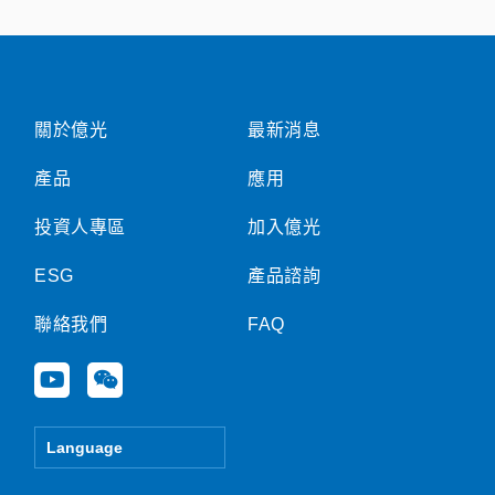
關於億光
最新消息
產品
應用
投資人專區
加入億光
ESG
產品諮詢
聯絡我們
FAQ
Y
W
o
e
u
i
t
x
Language
u
i
b
n